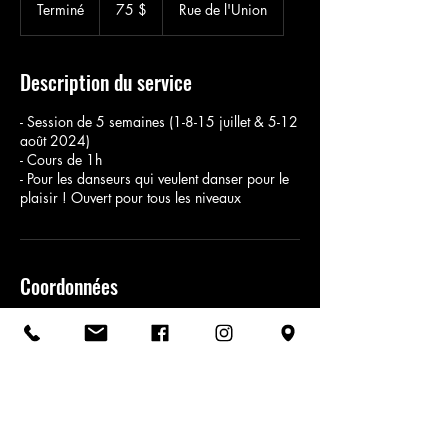
canadiens
Terminé
T
75 $
Rue de l'Union
e
r
m
Description du service
i
n
- Session de 5 semaines (1-8-15 juillet & 5-12
é
août 2024)
- Cours de 1h
- Pour les danseurs qui veulent danser pour le
plaisir ! Ouvert pour tous les niveaux
Coordonnées
1265 Rue Union, Sainte-Catherine, QC,
Canada